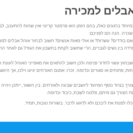
אבלים למכירה
יוחד ברגעים כאלו, בהם הזמן הוא פרמטר קריטי ואין שהות להתעכב, ל
שכרה. הנה הם לפניכם:
 בודדים? עשרות? או אולי מאות אנשים? חשוב לבחור אוהל אבלים למכי
רדה בין נשים לגברים, הרי שחשוב לקחת בחשבון את הגודל גם לאחר ה
שבחוץ עשוי לחדור פנימה ולכן חשוב להתאים את מאפייני האוהל לעונת הש
פחות, פתוחים או סגורים וכדומה. זכרו: אמנם האורחים יגיעו וילכו, אך ה
רך בציוד נוסף המיועד ליושבים שבעה ולאורחים. בין השאר, ייתכן ויהיה 
ת הצורך גם מיחם, פלטה לשבת, כיבוד וכדומה.
לו לפנות את ליבכם ולא לדאוג לדבר. בשורות טובות, תמיד.