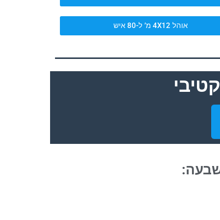
אוהל 4X12 מ’ ל-80 איש
טיבי
שבעה: