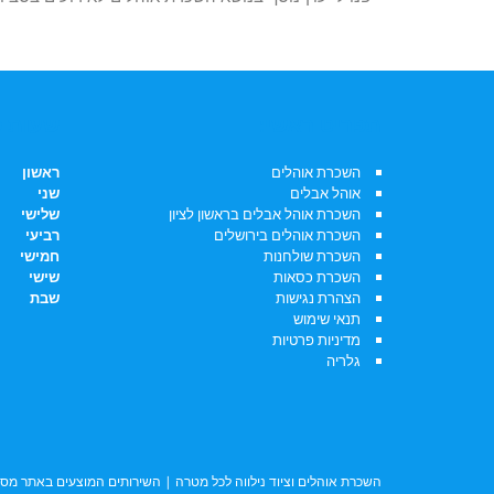
תפריט ראשי:
שעות פ
השכרת אוהלים
ראשון
אוהל אבלים
שני
השכרת אוהל אבלים בראשון לציון
שלישי
השכרת אוהלים בירושלים
רביעי
השכרת שולחנות
חמישי
השכרת כסאות
שישי
הצהרת נגישות
שבת
תנאי שימוש
מדיניות פרטיות
גלריה
השכרת אוהלים
וציוד נילווה לכל מטרה | השירותים המוצעים באתר מסופקים על ידי שובל א