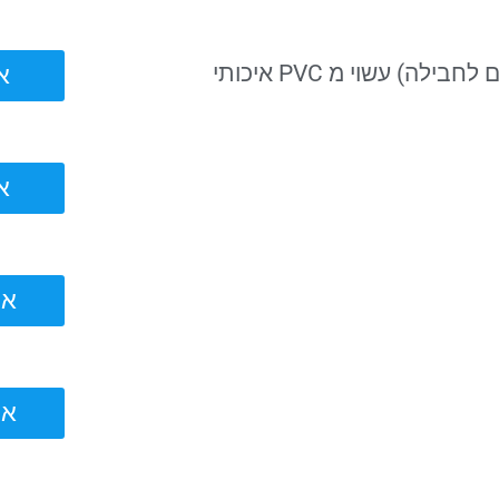
) עשוי מ PVC איכותי
אוה
אוה
אוהל
אוהל