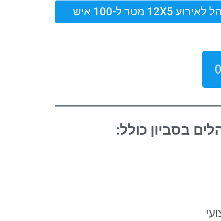
אירוע 12X5 מטר ל-100 איש
לים בסביון
כולל:
עי