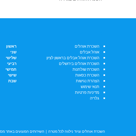
תפריט ראשי:
שעות פ
השכרת אוהלים
ראשון
אוהל אבלים
שני
השכרת אוהל אבלים בראשון לציון
שלישי
השכרת אוהלים בירושלים
רביעי
השכרת שולחנות
חמישי
השכרת כסאות
שישי
הצהרת נגישות
שבת
תנאי שימוש
מדיניות פרטיות
גלריה
השכרת אוהלים
וציוד נילווה לכל מטרה | השירותים המוצעים באתר מסופקים על ידי שובל א