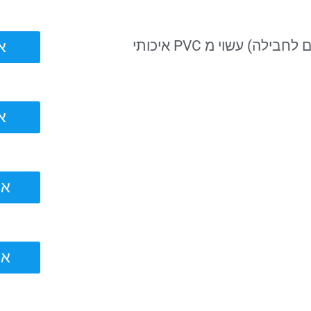
) עשוי מ PVC איכותי
אוה
אוה
אוהל
אוהל