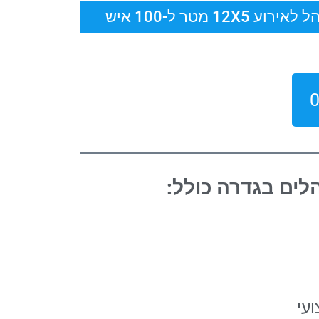
אירוע 12X5 מטר ל-100 איש
לים בגדרה
כולל:
עי