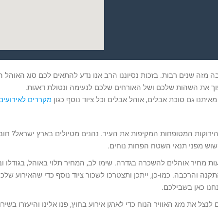
 מזה שנים רבות. בזכות נסיוננו הרב אנו נדע להתאים לכם סוג האוהל ה
הפוך את השהות שלכם ושל האורחים שלכם לנעימה ונטולת דאגות.
יתנו גם סוכת אבלים, אוהל אבלים וכל ציוד נוסף כגון
מקררים לאירועים
הירוקות המטופחות המקיפות את העיר. נהנים מטיולים בארץ ישראל? חו
שוש מפני תנאי השטח הפחות נוחים.
 מחיר אוהלים להשכרה בגדרה. שימו לב, המחיר תלוי באוהל, בגודלו ובס
ם – החל מ-890 שקלים כולל התקנה והרכבה. כמו-כן, ייתכן ותצטרכו לשכור ציוד נוסף כדי שהאירוע של
חנו כאן בשבילכם.
נצל את מזג האוויר הנוח כדי לארגן אירוע בחוץ, פנו אלינו והיעזרו בשיר