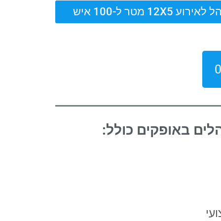
אירוע 12X5 מטר ל-100 איש
לים באופקים
כולל:
עי