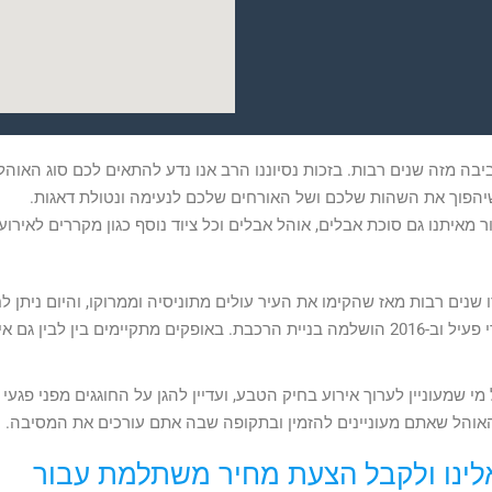
בה מזה שנים רבות. בזכות נסיוננו הרב אנו נדע להתאים לכם סוג האוהל
ה שיהפוך את השהות שלכם ושל האורחים שלכם לנעימה ונטולת דאגות.
מאיתנו גם סוכת אבלים, אוהל אבלים וכל ציוד נוסף כגון מקררים לאירועי
נים רבות מאז שהקימו את העיר עולים מתוניסיה וממרוקו, והיום ניתן
לח
בצמיחתה – בעיר פועלים בתי קפה, יש בה מרכז מסחרי פעיל וב-2016 הושלמה בניית הרכבת. באופקים מתקיימים בין לבין
שמעוניין לערוך אירוע בחיק הטבע, ועדיין להגן על החוגגים מפני פגעי
אוהל שאתם מעוניינים להזמין ובתקופה שבה אתם עורכים את המסיבה.
אלינו ולקבל הצעת מחיר משתלמת עבור