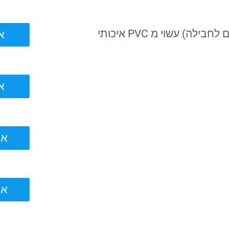
) עשוי מ PVC איכותי
אוה
אוה
אוהל
אוהל